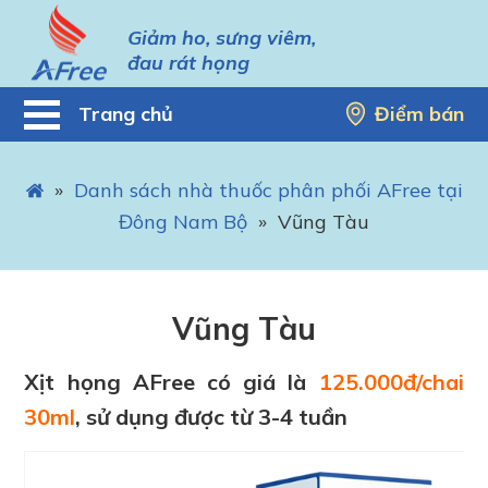
Giảm ho, sưng viêm,
đau rát họng
Trang chủ
Điểm bán
»
Danh sách nhà thuốc phân phối AFree tại
Đông Nam Bộ
»
Vũng Tàu
Vũng Tàu
Xịt họng AFree có giá là
125.000đ/chai
30ml
, sử dụng được từ 3-4 tuần