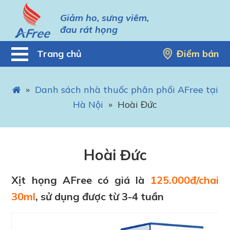
Giảm ho, sưng viêm,
đau rát họng
Trang chủ
Điểm bán
»
Danh sách nhà thuốc phân phối AFree tại
Hà Nội
»
Hoài Đức
Hoài Đức
Xịt họng AFree có giá là
125.000đ/chai
30ml
, sử dụng được từ 3-4 tuần