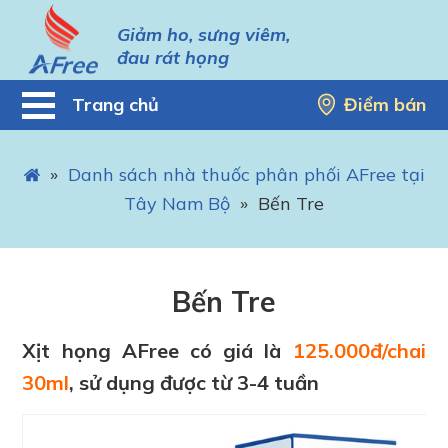
Giảm ho, sưng viêm,
đau rát họng
Trang chủ
Điểm bán
»
Danh sách nhà thuốc phân phối AFree tại
Tây Nam Bộ
»
Bến Tre
Bến Tre
Xịt họng AFree có giá là
125.000đ/chai
30ml
, sử dụng được từ 3-4 tuần