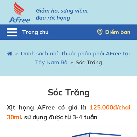
Giảm ho, sưng viêm,
đau rát họng
Trang chủ
Điểm bán
»
Danh sách nhà thuốc phân phối AFree tại
Tây Nam Bộ
»
Sóc Trăng
Sóc Trăng
Xịt họng AFree có giá là
125.000đ/chai
30ml
, sử dụng được từ 3-4 tuần