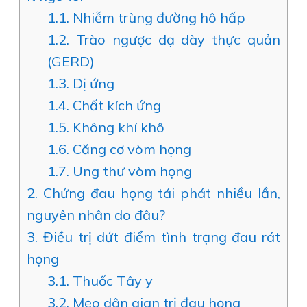
1.1.
Nhiễm trùng đường hô hấp
1.2.
Trào ngược dạ dày thực quản
(GERD)
1.3.
Dị ứng
1.4.
Chất kích ứng
1.5.
Không khí khô
1.6.
Căng cơ vòm họng
1.7.
Ung thư vòm họng
2.
Chứng đau họng tái phát nhiều lần,
nguyên nhân do đâu?
3.
Điều trị dứt điểm tình trạng đau rát
họng
3.1.
Thuốc Tây y
3.2.
Mẹo dân gian trị đau họng