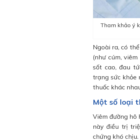
Tham khảo ý ki
Ngoài ra, có th
(như cúm, viêm 
sốt cao, đau t
trạng sức khỏe 
thuốc khác nhau
Một số loại 
Viêm đường hô h
này điều trị tr
chứng khó chịu. 