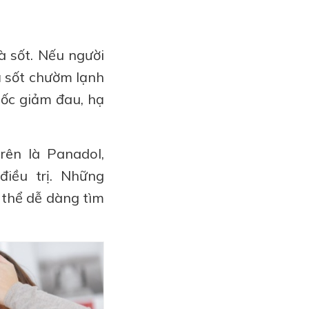
à sốt. Nếu người
ạ sốt chườm lạnh
ốc giảm đau, hạ
rên là Panadol,
điều trị. Những
 thể dễ dàng tìm