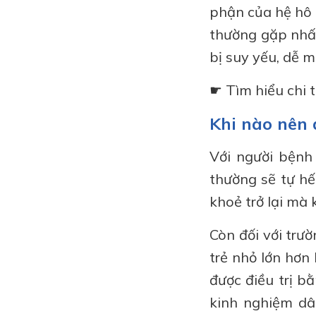
phận của hệ hô 
thường gặp nhất
bị suy yếu, dễ 
☛ Tìm hiểu chi ti
Khi nào nên 
Với người bệnh
thường sẽ tự hế
khoẻ trở lại mà
Còn đối với trư
trẻ nhỏ lớn hơn
được điều trị b
kinh nghiệm dâ