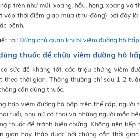
hấp trên như mũi, xoang, hầu, họng, xoang và 
 vào thời điểm giao mùa (thu-đông) bởi đây là 
mắc bệnh.
ết tại:
Đừng chủ quan khi bị viêm đường hô hấp
dùng thuốc để chữa viêm đường hô hấ
 có sức đề kháng tốt, các triệu chứng viêm đư
t theo thời gian. Thông thường chỉ sau 1-2 tuầ
 không cần dùng thuốc.
ờng hợp viêm đường hô hấp trên thể cấp, người t
 hai tuổi, phụ nữ có thai và những người mắc b
ằng thuốc để tránh biến chứng. Không nên tiếp t
n gian hay thảo dược bởi chúng cần thời gian 