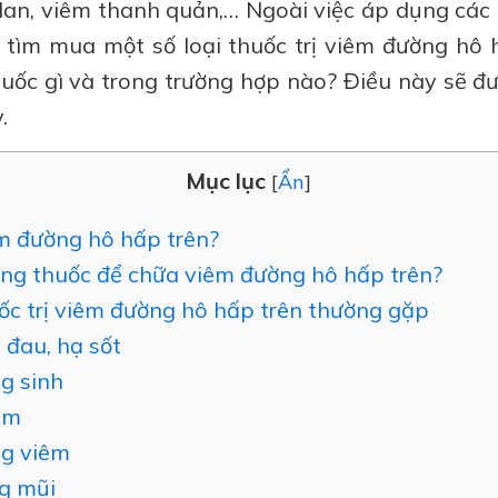
an, viêm thanh quản,… Ngoài việc áp dụng các c
 tìm mua một số loại thuốc trị viêm đường hô 
uốc gì và trong trường hợp nào? Điều này sẽ đư
.
Mục lục
[
Ẩn
]
m đường hô hấp trên?
ng thuốc để chữa viêm đường hô hấp trên?
uốc trị viêm đường hô hấp trên thường gặp
đau, hạ sốt
g sinh
úm
g viêm
g mũi