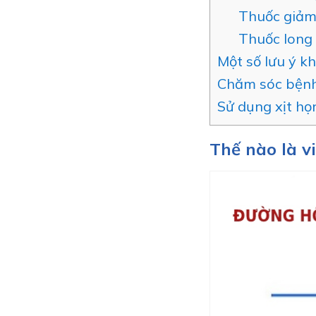
Thuốc giảm
Thuốc long
Một số lưu ý k
Chăm sóc bệnh
Sử dụng xịt h
Thế nào là v