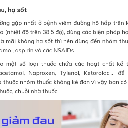
u, hạ sốt
ờng gặp nhất ở bệnh viêm đường hô hấp trên l
o (nhiệt độ trên 38,5 độ), dùng các biện pháp h
à mãi không hạ sốt thì nên dùng đến nhóm thu
amol, aspirin và các NSAIDs.
 một số loại thuốc chứa các hoạt chất kể t
racetamol, Naproxen, Tylenol, Ketorolac,… để 
à thuộc nhóm thuốc không kê đơn vì vậy bạn có
huốc, chuỗi nhà thuốc.