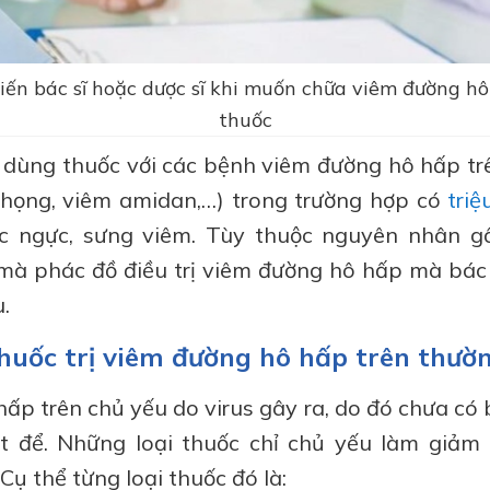
ến bác sĩ hoặc dược sĩ khi muốn chữa viêm đường h
thuốc
ể dùng thuốc với các bệnh viêm đường hô hấp t
họng, viêm amidan,…) trong trường hợp có
triệ
ức ngực, sưng viêm. Tùy thuộc nguyên nhân g
mà phác đồ điều trị viêm đường hô hấp mà bác s
.
thuốc trị viêm đường hô hấp trên thườ
ấp trên chủ yếu do virus gây ra, do đó chưa có b
iệt để. Những loại thuốc chỉ chủ yếu làm giảm
Cụ thể từng loại thuốc đó là: