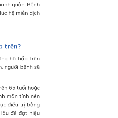
thanh quản. Bệnh
lúc hệ miễn dịch
!
p trên?
ờng hô hấp trên
n, người bệnh sẽ
rên 65 tuổi hoặc
ệnh mãn tính nên
ục điều trị bằng
lâu để đạt hiệu