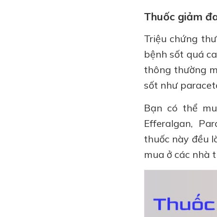
Thuốc giảm đa
Triệu chứng thư
bệnh sốt quá ca
thông thường m
sốt như paracet
Bạn có thể mua
Efferalgan, Pa
thuốc này đều l
mua ở các nhà t