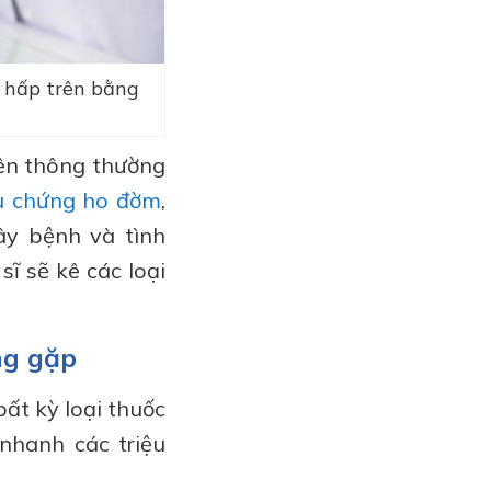
ô hấp trên bằng
rên thông thường
u chứng ho đờm
,
ây bệnh và tình
ĩ sẽ kê các loại
ng gặp
ất kỳ loại thuốc
 nhanh các triệu