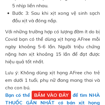
5 nhịp liền nhau.
Bước 3: Sau khi xịt xong vệ sinh sạch
đầu xịt và đóng nắp.
Với những trường hợp có lượng đờm ít do bị
Covid bạn có thể dùng xịt họng AFree mỗi
ngày khoảng 5-6 lần. Người triệu chứng
nặng hơn xịt khoảng 15 lần để đạt được
hiệu quả tốt nhất.
Lưu ý: Không dùng xịt họng AFree cho trẻ
em dưới 1 tuổi, phụ nữ đang mang thai và
cho con bú.
Bạn có thể
BẤM VÀO ĐÂY
để tìm NHÀ
THUỐC GẦN NHẤT có bán xịt họng