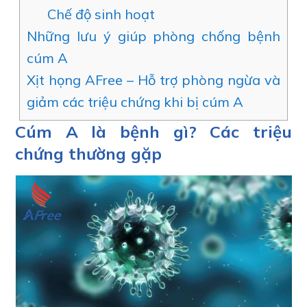
Chế độ sinh hoạt
Những lưu ý giúp phòng chống bệnh
cúm A
Xịt họng AFree – Hỗ trợ phòng ngừa và
giảm các triệu chứng khi bị cúm A
Cúm A là bệnh gì? Các triệu
chứng thường gặp