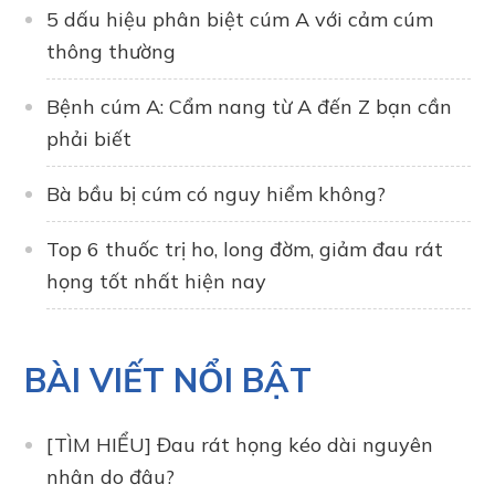
5 dấu hiệu phân biệt cúm A với cảm cúm
thông thường
Bệnh cúm A: Cẩm nang từ A đến Z bạn cần
phải biết
Bà bầu bị cúm có nguy hiểm không?
Top 6 thuốc trị ho, long đờm, giảm đau rát
họng tốt nhất hiện nay
BÀI VIẾT NỔI BẬT
[TÌM HIỂU] Đau rát họng kéo dài nguyên
nhân do đâu?