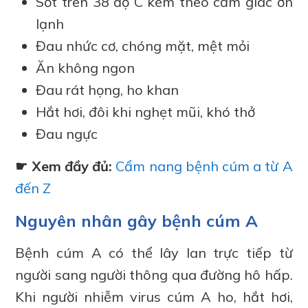
Sốt trên 38 độ C kèm theo cảm giác ớn
lạnh
Đau nhức cơ, chóng mặt, mệt mỏi
Ăn không ngon
Đau rát họng, ho khan
Hắt hơi, đôi khi nghẹt mũi, khó thở
Đau ngực
☛ Xem đầy đủ:
Cẩm nang bệnh cúm a từ A
đến Z
Nguyên nhân gây bệnh cúm A
Bệnh cúm A có thể lây lan trực tiếp từ
người sang người thông qua đường hô hấp.
Khi người nhiễm virus cúm A ho, hắt hơi,