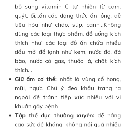
bổ sung vitamin C tự nhiên từ cam,
quýt, ổi…ăn các dạng thức ăn lỏng, dễ
tiêu hóa như cháo, súp, canh…Không
dùng các loại thực phẩm, đồ uống kích
thích như: các loại đồ ăn chứa nhiều
dầu mỡ, đồ lạnh như kem, nước đá, đá
bào, nước có gas, thuốc lá, chất kích
thích…
Giữ ấm cơ thể:
nhất là vùng cổ họng,
mũi, ngực. Chú ý đeo khẩu trang ra
ngoài để tránh tiếp xúc nhiều với vi
khuẩn gây bệnh.
Tập thể dục thường xuyên:
để nâng
cao sức đề kháng, không nói quá nhiều