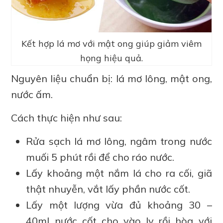
Kết hợp lá mơ với mật ong giúp giảm viêm
họng hiệu quả.
Nguyên liệu chuẩn bị: lá mơ lông, mật ong,
nước ấm.
Cách thực hiện như sau:
Rửa sạch lá mơ lông, ngâm trong nước
muối 5 phút rồi để cho ráo nước.
Lấy khoảng một nắm lá cho ra cối, giã
thật nhuyễn, vắt lấy phần nước cốt.
Lấy một lượng vừa đủ khoảng 30 –
40ml nước cốt cho vào ly rồi hòa với