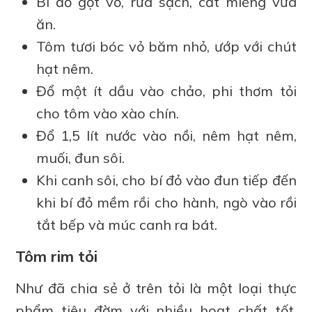
Bí đỏ gọt vỏ, rửa sạch, cắt miếng vừa
ăn.
Tôm tươi bóc vỏ băm nhỏ, ướp với chút
hạt nêm.
Đổ một ít dầu vào chảo, phi thơm tỏi
cho tôm vào xào chín.
Đổ 1,5 lít nước vào nồi, nêm hạt nêm,
muối, đun sôi.
Khi canh sôi, cho bí đỏ vào đun tiếp đến
khi bí đỏ mềm rồi cho hành, ngò vào rồi
tắt bếp và múc canh ra bát.
Tôm rim tỏi
Như đã chia sẻ ở trên tỏi là một loại thực
phẩm tiêu đờm với nhiều hoạt chất tốt.