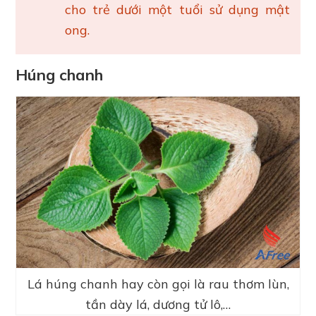
cho trẻ dưới một tuổi sử dụng mật
ong.
Húng chanh
Lá húng chanh hay còn gọi là rau thơm lùn,
tần dày lá, dương tử lô,…