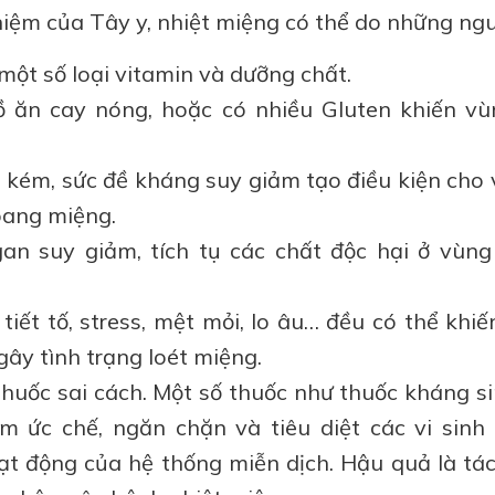
iệm của Tây y, nhiệt miệng có thể do những ng
 một số loại vitamin và dưỡng chất.
 ăn cay nóng, hoặc có nhiều Gluten khiến vù
 kém, sức đề kháng suy giảm tạo điều kiện cho 
oang miệng.
an suy giảm, tích tụ các chất độc hại ở vùng
 tiết tố, stress, mệt mỏi, lo âu… đều có thể khi
gây tình trạng loét miệng.
huốc sai cách. Một số thuốc như thuốc kháng si
m ức chế, ngăn chặn và tiêu diệt các vi sinh 
ạt động của hệ thống miễn dịch. Hậu quả là tá