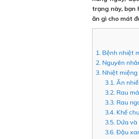
trạng này, bạn 
ăn gì cho mát đ
1.
Bệnh nhiệt m
2.
Nguyên nhân 
3.
Nhiệt miệng 
3.1.
Ăn nhiề
3.2.
Rau má,
3.3.
Rau ng
3.4.
Khế ch
3.5.
Dứa và
3.6.
Đậu xa