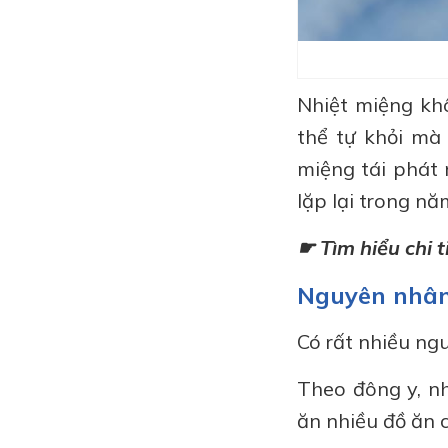
Nhiệt miệng khô
thể tự khỏi mà 
miệng tái phát 
lặp lại trong n
☛ Tìm hiểu chi ti
Nguyên nhân
Có rất nhiều ng
Theo đông y, nh
ăn nhiều đồ ăn c