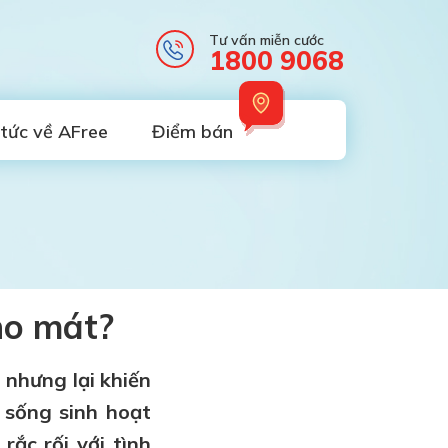
Tư vấn miễn cước
1800 9068
 tức về AFree
Điểm bán
cho mát?
 nhưng lại khiến
 sống sinh hoạt
ắc rối với tình