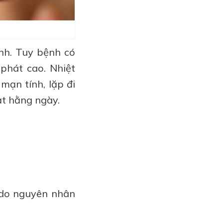
ính. Tuy bệnh có
 phát cao. Nhiệt
mạn tính, lặp đi
ạt hằng ngày.
, do nguyên nhân