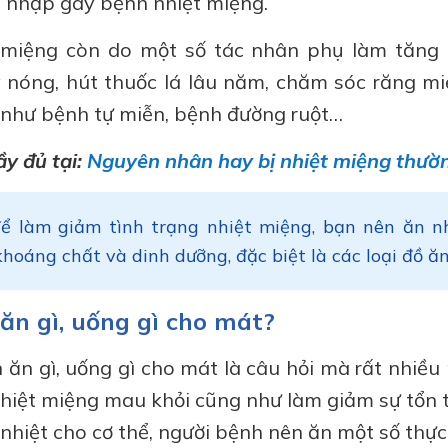
 nhập gây bệnh nhiệt miệng.
t miệng còn do một số tác nhân phụ làm tăng
 nóng, hút thuốc lá lâu năm, chăm sóc răng mi
 như bệnh tự miễn, bệnh đường ruột…
y đủ tại:
Nguyên nhân hay bị nhiệt miệng thườ
để làm giảm tình trạng nhiệt miệng, bạn nên ăn n
khoáng chất và dinh dưỡng, đặc biệt là các loại đồ ăn
ăn gì, uống gì cho mát?
 ăn gì, uống gì cho mát là câu hỏi mà rất nhiều
nhiệt miệng mau khỏi cũng như làm giảm sự tổn
 nhiệt cho cơ thể, người bệnh nên ăn một số thự