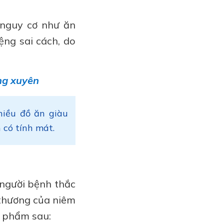
 nguy cơ như ăn
ệng sai cách, do
ng xuyên
hiều đồ ăn giàu
 có tính mát.
 người bệnh thắc
 thương của niêm
c phẩm sau: