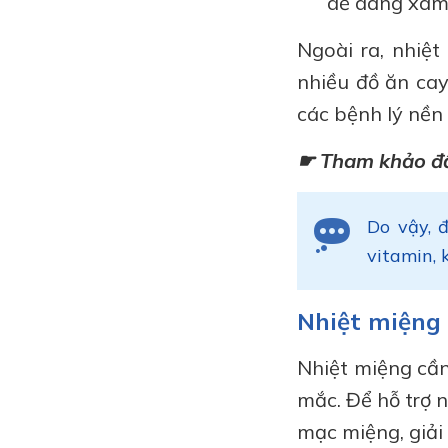
dễ dàng xâm
Ngoài ra, nhiệ
nhiều đồ ăn cay
các bệnh lý nền
☛ Tham khảo đầ
Do vậy, 
vitamin, 
Nhiệt miệng 
Nhiệt miệng cần
mắc. Để hỗ trợ 
mạc miệng, giải