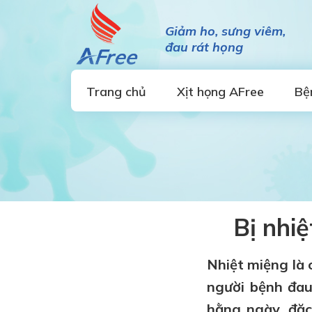
Giảm ho, sưng viêm,
đau rát họng
Trang chủ
Xịt họng AFree
Bệ
Bị nhiệ
Nhiệt miệng là 
người bệnh đau
hằng ngày, đặc