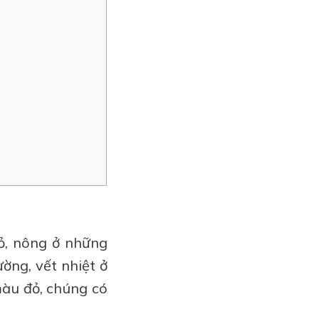
hỏ, nông ở những
ờng, vết nhiệt ở
màu đỏ, chúng có