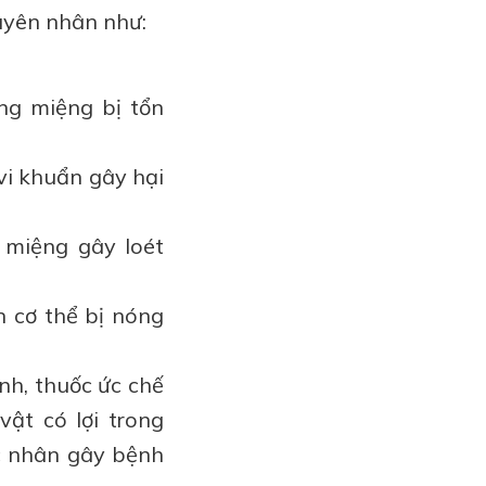
uyên nhân như:
ng miệng bị tổn
vi khuẩn gây hại
 miệng gây loét
ến cơ thể bị nóng
nh, thuốc ức chế
vật có lợi trong
c nhân gây bệnh