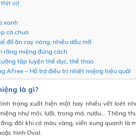
thịt vịt
à xanh
p cà chua
ế đồ ăn cay nóng, nhiều dầu mỡ
h răng miệng đúng cách
ường tập luyện thể dục, thể thao
g AFree – Hỗ trợ điều trị nhiệt miệng hiệu quả!
iệng là gì?
tình trạng xuất hiện một hay nhiều vết loét n
ệng như môi, lưỡi, trong má, nướu… Thông thư
ắng, đôi khi có màu vàng, viền xung quanh là 
hoặc hình Oval.