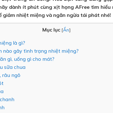
hãy dành ít phút cùng xịt họng AFree tìm hiểu
ể giảm nhiệt miệng và ngăn ngừa tái phát nhé!
Mục lục
[
Ẩn
]
iệng là gì?
nào gây tình trạng nhiệt miệng?
ăn gì, uống gì cho mát?
u sữa chua
 râu ngô
ót
ua
 chanh
nh