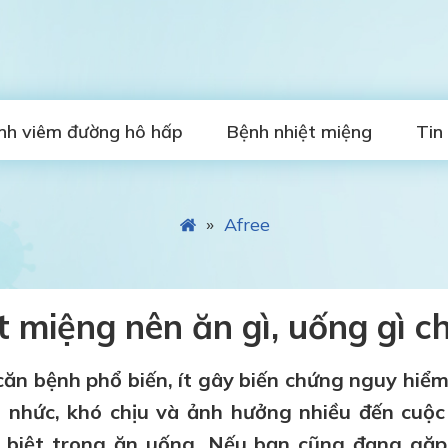
nh viêm đường hô hấp
Bệnh nhiệt miệng
Tin
»
Afree
t miệng nên ăn gì, uống gì 
căn bệnh phổ biến, ít gây biến chứng nguy hiểm
 nhức, khó chịu và ảnh hưởng nhiều đến cuộc
 biệt trong ăn uống. Nếu bạn cũng đang gặp r