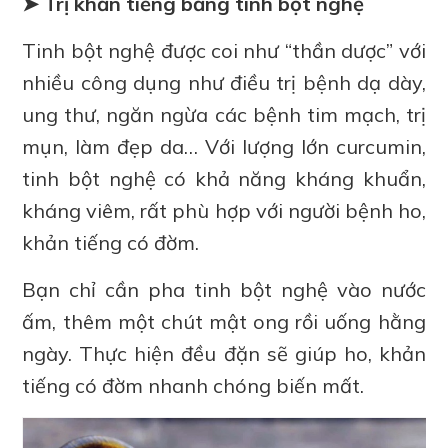
➤ Trị khản tiếng bằng tinh bột nghệ
Tinh bột nghệ được coi như “thần dược” với
nhiều công dụng như điều trị bệnh dạ dày,
ung thư, ngăn ngừa các bệnh tim mạch, trị
mụn, làm đẹp da… Với lượng lớn curcumin,
tinh bột nghệ có khả năng kháng khuẩn,
kháng viêm, rất phù hợp với người bệnh ho,
khản tiếng có đờm.
Bạn chỉ cần pha tinh bột nghệ vào nước
ấm, thêm một chút mật ong rồi uống hằng
ngày. Thực hiện đều đặn sẽ giúp ho, khản
tiếng có đờm nhanh chóng biến mất.