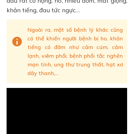
đau rát cổ họng, ho, nhiều đờm, mất giọng,
khản tiếng, đau tức ngực…
Ngoài ra, một số bệnh lý khác cũng
có thể khiến người bệnh bị ho, khản
tiếng có đờm như cảm cúm, cảm
lạnh, viêm phổi, bệnh phổi tắc nghẽn
mạn tính, ung thư trung thất, hạt xơ
dây thanh,…