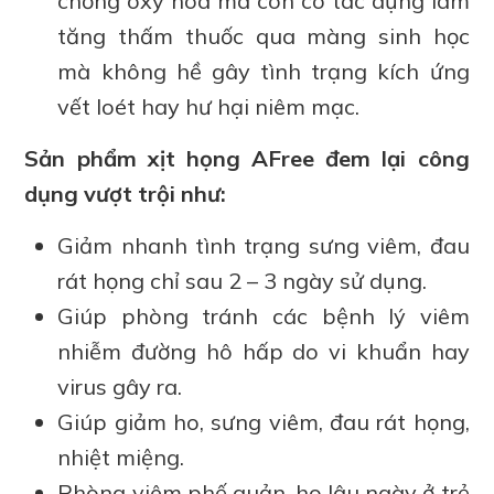
chống oxy hóa mà còn có tác dụng làm
tăng thấm thuốc qua màng sinh học
mà không hề gây tình trạng kích ứng
vết loét hay hư hại niêm mạc.
Sản phẩm xịt họng AFree đem lại công
dụng vượt trội như:
Giảm nhanh tình trạng sưng viêm, đau
rát họng chỉ sau 2 – 3 ngày sử dụng.
Giúp phòng tránh các bệnh lý viêm
nhiễm đường hô hấp do vi khuẩn hay
virus gây ra.
Giúp giảm ho, sưng viêm, đau rát họng,
nhiệt miệng.
Phòng viêm phế quản, ho lâu ngày ở trẻ