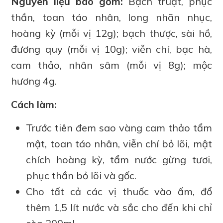
Nguyên liệu bao gồm:
Bạch truật, phục
thần, toan táo nhân, long nhãn nhục,
hoàng kỳ (mỗi vị 12g); bạch thược, sài hồ,
đương quy (mỗi vị 10g); viễn chí, bạc hà,
cam thảo, nhân sâm (mỗi vị 8g); mộc
hương 4g.
Cách làm:
Trước tiên đem sao vàng cam thảo tẩm
mật, toan táo nhân, viễn chí bỏ lõi, mật
chích hoàng kỳ, tẩm nước gừng tươi,
phục thần bỏ lõi và gốc.
Cho tất cả các vị thuốc vào ấm, đổ
thêm 1,5 lít nước và sắc cho đến khi chỉ