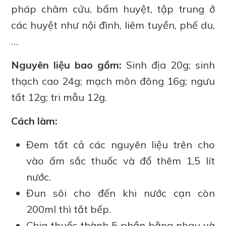
pháp châm cứu, bấm huyệt, tập trung ở
các huyệt như nội đình, liêm tuyền, phế du,
…
Nguyên liệu bao gồm:
Sinh địa 20g; sinh
thạch cao 24g; mạch môn đông 16g; ngưu
tất 12g; tri mẫu 12g.
Cách làm:
Đem tất cả các nguyên liệu trên cho
vào ấm sắc thuốc và đổ thêm 1,5 lít
nước.
Đun sôi cho đến khi nước cạn còn
200ml thì tắt bếp.
Chia thuốc thành 5 phần bằng nhau và