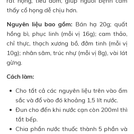
rát họng, tiêu đờm, giúp người bệnh cảm
thấy cổ họng dễ chịu hơn.
Nguyên liệu bao gồm:
Bán hạ 20g; quất
hồng bì, phục linh (mỗi vị 16g); cam thảo,
chỉ thực, thạch xương bồ, đởm tinh (mỗi vị
10g); nhân sâm, trúc nhự (mỗi vị 8g), vài lát
gừng.
Cách làm:
Cho tất cả các nguyên liệu trên vào ấm
sắc và đổ vào đó khoảng 1,5 lít nước.
Đun cho đến khi nước cạn còn 200ml thì
tắt bếp.
Chia phần nước thuốc thành 5 phần và