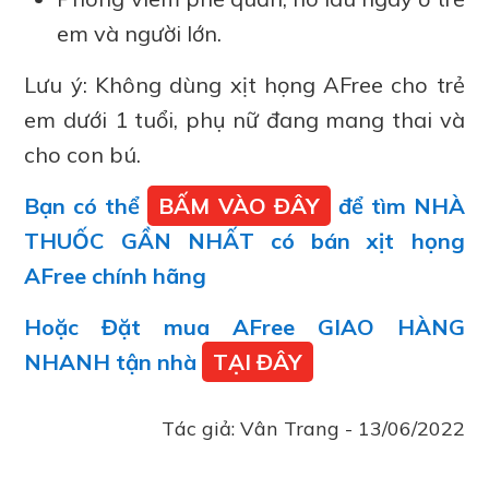
em và người lớn.
Lưu ý: Không dùng xịt họng AFree cho trẻ
em dưới 1 tuổi, phụ nữ đang mang thai và
cho con bú.
Bạn có thể
BẤM VÀO ĐÂY
để tìm NHÀ
THUỐC GẦN NHẤT có bán xịt họng
AFree chính hãng
Hoặc Đặt mua AFree GIAO HÀNG
NHANH tận nhà
TẠI ĐÂY
Tác giả:
Vân Trang
-
13/06/2022