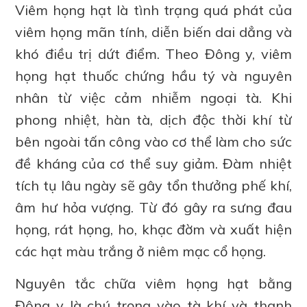
Viêm họng hạt là tình trạng quá phát của
viêm họng mãn tính, diễn biến dai dẳng và
khó điều trị dứt điểm. Theo Đông y, viêm
họng hạt thuốc chứng hầu tý và nguyên
nhân từ việc cảm nhiễm ngoại tà. Khi
phong nhiệt, hàn tà, dịch độc thời khí từ
bên ngoài tấn công vào cơ thể làm cho sức
đề kháng của cơ thể suy giảm. Đàm nhiệt
tích tụ lâu ngày sẽ gây tổn thưởng phế khí,
âm hư hỏa vượng. Từ đó gây ra sưng đau
họng, rát họng, ho, khạc đờm và xuất hiện
các hạt màu trắng ở niêm mạc cổ họng.
Nguyên tắc chữa viêm họng hạt bằng
Đông y là chú trọng vào tà khí và thanh