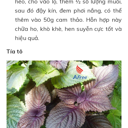
héo, cho vào lọ, thêm ½ số lượng muối,
sau đó đậy kín, đem phơi nắng, có thể
thêm vào 50g cam thảo. Hỗn hợp này
chữa ho, khò khè, hen suyễn cực tốt và
hiệu quả.
Tía tô