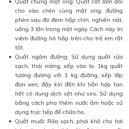
Quất chưng mật ong: Quất cắt làm đôi
cho vào chén cùng mật ong, đường
phèn sau đó đem hấp chín, nghiền nát,
uống 3 lần trong một ngày. Cách này trị
viêm đường hô hấp trên cho trẻ em rất
tốt.
Quất ngâm đường: Sử dụng quất rửa
sạch, thái mỏng, xếp vào lọ. 1kg quất
tương đương với 1 kg đường, xếp lớp
đan xen, đậy kín đến khi hỗn hợp tan
hết có dung dịch sệt như siro. Sử dụng
bằng cách pha thêm nước ấm hoặc sử
dụng trực tiếp để chữa ho.
Quất muối: Rửa sạch, phơi khô cho hơi