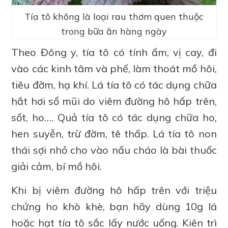
Tía tô không là loại rau thơm quen thuộc
trong bữa ăn hàng ngày
Theo Đông y, tía tô có tính ấm, vị cay, đi
vào các kinh tâm và phế, làm thoát mồ hôi,
tiêu đờm, hạ khí. Lá tía tô có tác dụng chữa
hắt hơi sổ mũi do viêm đường hô hấp trên,
sốt, ho…. Quả tía tô có tác dụng chữa ho,
hen suyễn, trừ đờm, tê thấp. Lá tía tô non
thái sợi nhỏ cho vào nấu cháo là bài thuốc
giải cảm, bí mồ hôi.
Khi bị viêm đường hô hấp trên với triệu
chứng ho khò khè, bạn hãy dùng 10g lá
hoặc hạt tía tô sắc lấy nước uống. Kiên trì