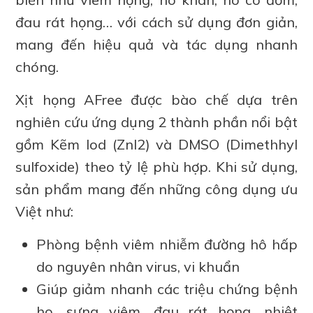
đau rát họng… với cách sử dụng đơn giản,
mang đến hiệu quả và tác dụng nhanh
chóng.
Xịt họng AFree được bào chế dựa trên
nghiên cứu ứng dụng 2 thành phần nổi bật
gồm Kẽm Iod (ZnI2) và DMSO (Dimethhyl
sulfoxide) theo tỷ lệ phù hợp. Khi sử dụng,
sản phẩm mang đến những công dụng ưu
Việt như:
Phòng bệnh viêm nhiễm đường hô hấp
do nguyên nhân virus, vi khuẩn
Giúp giảm nhanh các triệu chứng bệnh
ho, sưng viêm, đau rát họng, nhiệt