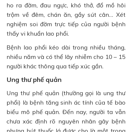
ho ra đờm, đau ngực, khó thở, đổ mồ hôi
trộm về đêm, chán ăn, gầy sút cân… Xét
nghiệm soi đờm trực tiếp của người bệnh
thấy vi khuẩn lao phổi.
Bệnh lao phổi kéo dài trong nhiều tháng,
nhiều năm và có thể lây nhiễm cho 10 – 15
người khác thông qua tiếp xúc gần.
Ung thư phế quản
Ung thư phế quản (thường gọi là ung thư
phổi) là bệnh tăng sinh ác tính của tế bào
biểu mô phế quản. Đến nay, người ta vẫn
chưa xác định rõ nguyên nhân gây bệnh
nhưng hút thuốc lá được cho là một trong