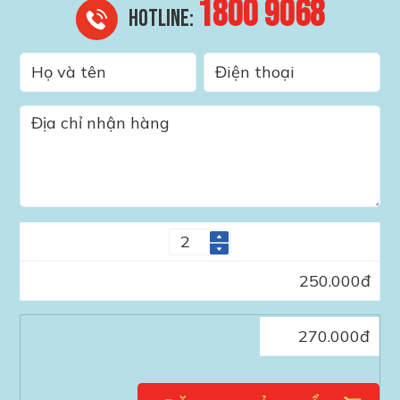
1800 9068
HOTLINE:
250.000
đ
270.000
đ