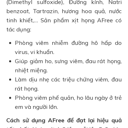
(Dimethyl sulfoxide), Đường kính, Natri
benzoat, Tartrazin, hương hoa quả, nước
tinh khiết,… Sản phẩm xịt họng AFree có
tác dụng:
Phòng viêm nhiễm đường hô hấp do
virus, vi khuẩn.
Giúp giảm ho, sưng viêm, đau rát họng,
nhiệt miệng.
Làm dịu nhẹ các triệu chứng viêm, đau
rát họng.
Phòng viêm phế quản, ho lâu ngày ở trẻ
em và người lớn.
Cách sử dụng AFree để đạt lại hiệu quả