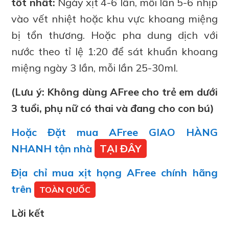
tốt nhất:
Ngày xịt 4-6 lần, mỗi lần 5-6 nhịp
vào vết nhiệt hoặc khu vực khoang miệng
bị tổn thương. Hoặc pha dung dịch với
nước theo tỉ lệ 1:20 để sát khuẩn khoang
miệng ngày 3 lần, mỗi lần 25-30ml.
(Lưu ý: Không dùng AFree cho trẻ em dưới
3 tuổi, phụ nữ có thai và đang cho con bú)
Hoặc Đặt mua AFree GIAO HÀNG
NHANH tận nhà
TẠI ĐÂY
Địa chỉ mua xịt họng AFree chính hãng
trên
TOÀN QUỐC
Lời kết