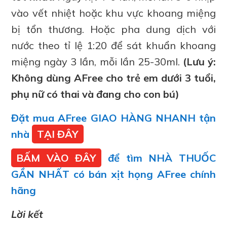
vào vết nhiệt hoặc khu vực khoang miệng
bị tổn thương. Hoặc pha dung dịch với
nước theo tỉ lệ 1:20 để sát khuẩn khoang
miệng ngày 3 lần, mỗi lần 25-30ml.
(Lưu ý:
Không dùng AFree cho trẻ em dưới 3 tuổi,
phụ nữ có thai và đang cho con bú)
Đặt mua AFree GIAO HÀNG NHANH tận
nhà
TẠI ĐÂY
BẤM VÀO ĐÂY
để tìm NHÀ THUỐC
GẦN NHẤT có bán xịt họng AFree chính
hãng
Lời kết