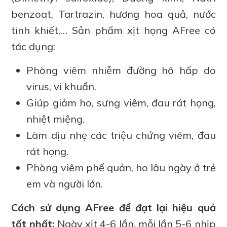
benzoat, Tartrazin, hương hoa quả, nước
tinh khiết,… Sản phẩm xịt họng AFree có
tác dụng:
Phòng viêm nhiễm đường hô hấp do
virus, vi khuẩn.
Giúp giảm ho, sưng viêm, đau rát họng,
nhiệt miệng.
Làm dịu nhẹ các triệu chứng viêm, đau
rát họng.
Phòng viêm phế quản, ho lâu ngày ở trẻ
em và người lớn.
Cách sử dụng AFree để đạt lại hiệu quả
tốt nhất:
Ngày xịt 4-6 lần, mỗi lần 5-6 nhịp