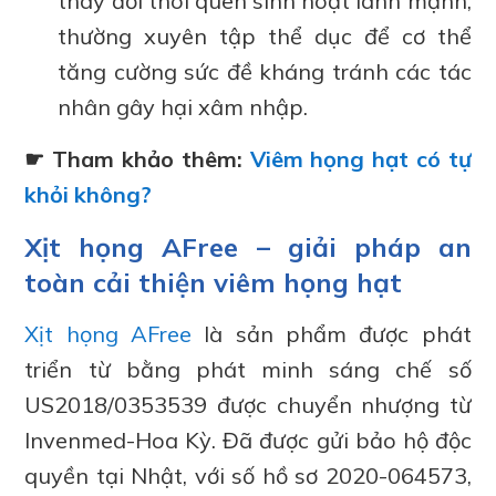
thay đổi thói quen sinh hoạt lành mạnh,
thường xuyên tập thể dục để cơ thể
tăng cường sức đề kháng tránh các tác
nhân gây hại xâm nhập.
☛ Tham khảo thêm:
Viêm họng hạt có tự
khỏi không?
Xịt họng AFree – giải pháp an
toàn cải thiện viêm họng hạt
Xịt họng AFree
là sản phẩm được phát
triển từ bằng phát minh sáng chế số
US2018/0353539 được chuyển nhượng từ
Invenmed-Hoa Kỳ. Đã được gửi bảo hộ độc
quyền tại Nhật, với số hồ sơ 2020-064573,