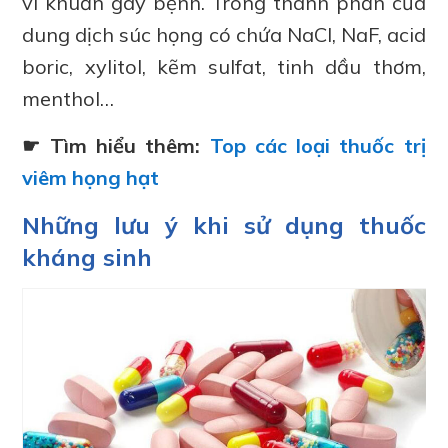
vi khuẩn gây bệnh. Trong thành phần của
dung dịch súc họng có chứa NaCl, NaF, acid
boric, xylitol, kẽm sulfat, tinh dầu thơm,
menthol…
☛ Tìm hiểu thêm:
Top các loại thuốc trị
viêm họng hạt
Những lưu ý khi sử dụng thuốc
kháng sinh