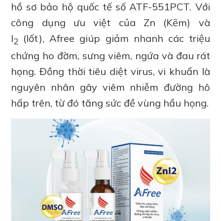
hồ sơ bảo hộ quốc tế số ATF-551PCT. Với
công dụng ưu việt của Zn (Kẽm) và
I
(Iốt),
Afree giúp giảm nhanh các triệu
2
chứng ho đờm, sưng viêm, ngứa và đau rát
họng. Đồng thời tiêu diệt virus, vi khuẩn là
nguyên nhân gây viêm nhiễm đường hô
hấp trên, từ đó tăng sức đề vùng hầu họng.